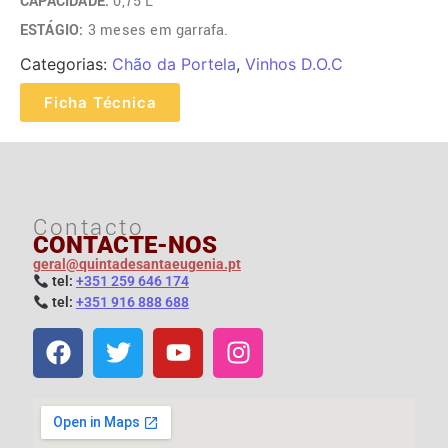
CAPACIDADE:
0,75 L
ESTÁGIO:
3 meses em garrafa.
Categorias:
Chão da Portela
,
Vinhos D.O.C
Ficha Técnica
Contacto
CONTACTE-NOS
geral@quintadesantaeugenia.pt
t
el:
+351 259 646 174
t
el:
+351 916 888 688