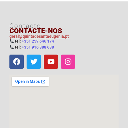
Contacto
CONTACTE-NOS
geral@quintadesantaeugenia.pt
t
el:
+351 259 646 174
t
el:
+351 916 888 688