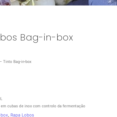
bos Bag-in-box
 Tinto Bag-in-box
0L
s em cubas de inox com controlo da fermentação
-box
,
Rapa Lobos