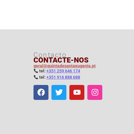
Contacto
CONTACTE-NOS
geral@quintadesantaeugenia.pt
t
el:
+351 259 646 174
t
el:
+351 916 888 688