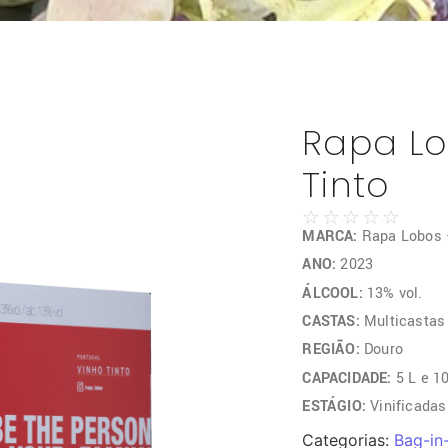
Rapa Lo
Tinto
☆
☆
☆
☆
☆
MARCA:
Rapa Lobos –
ANO:
2023
ÁLCOOL:
13% vol.
CASTAS:
Multicastas
REGIÃO:
Douro
CAPACIDADE:
5 L e 1
ESTÁGIO:
Vinificada
Categorias:
Bag-in