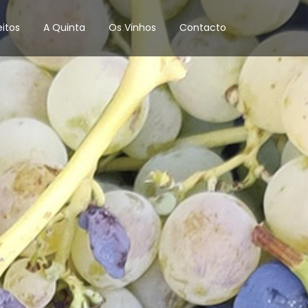
itos
A Quinta
Os Vinhos
Contacto